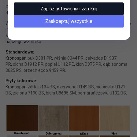
Gdy meble mają w ofercie kolorowe fronty to ich kolor można
Zapisz ustawienia i zamknij
dowolnie modyfikować z palety barw płyt kolorowych.
Zaakceptuj wszystkie
Wszystkie inne modyfikacje kolorystyczne są dodatkowo płatne
i wyceniamy je indywidualnie np. zmiana koloru korpusu ze
standardowego na kolorowy czy wykonanie mebli z płyty z poza
naszego wzornika.
Standardowe:
Kronospan
buk D381 PR
,
wiśnia 0344 PR
,
calvados D1937
PR
,
olcha D1912 PR
,
popiel U112 PE
,
klon D375 PR
,
dąb sonoma
3025 PS
,
orzech ecco 9459 PR
.
Płyty kolorowe:
Kronospan
żółta U134 BS
,
czerwona U149 BS
,
niebieska U121
BS
,
zielona 7190 BS
,
biała U8685 SM
,
pomarańczowa U132 BS
.