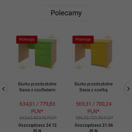
Polecamy
Promocja
Promocja
Biurko przedszkolne
Biurko przedszkolne
Bi
Basia z szufladami
Basia z szafką
634,
01
/ 779,83
569,
31
/ 700,24
PLN*
PLN*
653,62/803,95 PLN*
586,92/721,90 PLN*
Oszczędzasz 24.12
Oszczędzasz 21.66
PLN
PLN