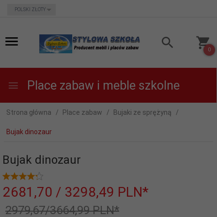
currency_h
POLSKI ZŁOTY
0
Place zabaw i meble szkolne
Strona główna
Place zabaw
Bujaki ze sprężyną
Bujak dinozaur
Bujak dinozaur
2681,
70
/ 3298,49
PLN*
2979,67/3664,99 PLN*