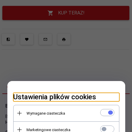
KUP TERAZ!
OPIS PRODUKTU
Ustawienia plików cookies
Bujak dinozaur
Wymagane ciasteczka
Bujak wykonany z bardzo wytrzymałego
tworzywa LLDPE lub
HDPE, barwionego w masie.
Marketingowe ciasteczka