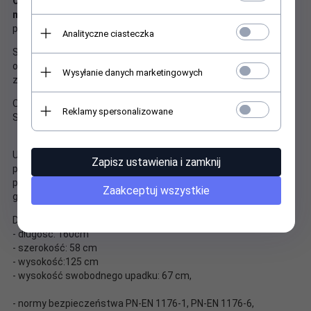
Odporne są na warunki atmosferyczne, uszkodzenia
mechaniczne, odbarwienia i promieniowanie UV.
Uchwyty i
podnóżki
antypoślizgowe
.
Analityczne ciasteczka
Solidna konstrukcja, wygodne siedzisko oraz umieszczone w
odpowiedniej odległości uchwyty to najważniejsze cechy tej
Wysyłanie danych marketingowych
zabawki.
Odporny na akty wandalizmu. Certyfikat jakości certyfikat TÜV
Reklamy spersonalizowane
SÜD - na publiczne place zabaw.
Urządzenie kołyszące - korpus z uchwytami dla rąk i
Zapisz ustawienia i zamknij
podparciem dla nóg,
przytwierdzony do sprężyny stalowej. Bujak mocowany do
Zaakceptuj wszystkie
gruntu.
Dane techniczne:
- długość: 160cm
- szerokość: 58 cm
- wysokość:125 cm
- wysokość swobodnego upadku: 67 cm,
- normy bezpieczeństwa PN-EN 1176-1, PN-EN 1176-6,