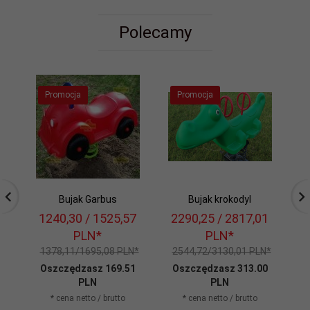
Polecamy
Promocja
Promocja
Bujak Garbus
Bujak krokodyl
1240,
30
/ 1525,57
2290,
25
/ 2817,01
1
PLN*
PLN*
1378,11/1695,08 PLN*
2544,72/3130,01 PLN*
1
Oszczędzasz 169.51
Oszczędzasz 313.00
O
PLN
PLN
* cena netto / brutto
* cena netto / brutto