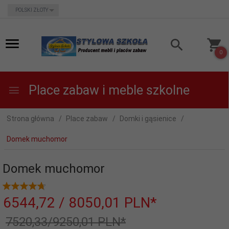
currency_h
POLSKI ZŁOTY
0
Place zabaw i meble szkolne
Strona główna
Place zabaw
Domki i gąsienice
Domek muchomor
Domek muchomor
6544,
72
/ 8050,01
PLN*
7520,33/9250,01 PLN*