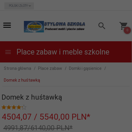
currency_h
POLSKI ZŁOTY
0
Place zabaw i meble szkolne
Strona główna
Place zabaw
Domki i gąsienice
Domek z huśtawką
Domek z huśtawką
4504,
07
/ 5540,00
PLN*
4991,87/6140,00 PLN*