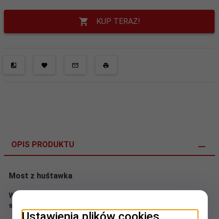
KUP TERAZ!
OPIS PRODUKTU
Most z huśtawka
Wielofunkcyjne urządzenie do zabaw ruchowo-
sprawnościowych dla młodszych dzieci.
Ustawienia plików cookies