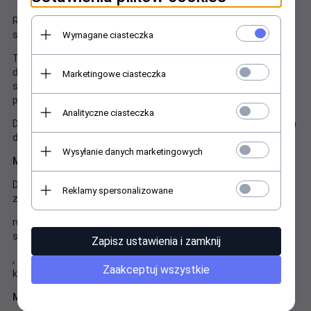
Różnorodność akcesoriów i wyposażenia mostu z tunelem
stanowi doskonały trening całego ciała dziecka.
Wymagane ciasteczka
Tajemne przejścia, schowki, ładownie, schodki, zjeżdżalnia ,
dwie wieże, mostek kapitański liczne okrągłe okienka jachtowe
Marketingowe ciasteczka
stwarza dzieciom prawdziwie wspaniały świat zabawy i
przeżycia niejednej morskiej przygody.
Analityczne ciasteczka
Duży, kolorowy bezpieczny plac zabaw z mnóstwem atrakcji dla
dzieci.
Wysyłanie danych marketingowych
Moduły
Dach tematyczny, pojedyncza zjeżdżalnia, podwójna
Reklamy spersonalizowane
zjeżdżalnia, plastikowa rura z przezroczystą częścią,
rura siatkowa, panel tematyczny, kwadratowy stalowy pokład,
sześciokątny stalowy pokład
Zapisz ustawienia i zamknij
, stalowy słupek, deska wspinaczkowa, drabina tykwowa,
Zaakceptuj wszystkie
kolorowy most
Materiały