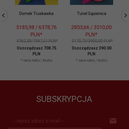
Domek Truskawka
Tunel Gąsienica
5185,
98
/ 6378,76
2853,
66
/ 3510,00
7
PLN*
PLN*
5762,20/7087,51 PLN*
3170,73/3900,00 PLN*
7
Oszczędzasz 708.75
Oszczędzasz 390.00
O
PLN
PLN
* cena netto / brutto
* cena netto / brutto
SUBSKRYPCJA
-- wpisz adres e-mail --