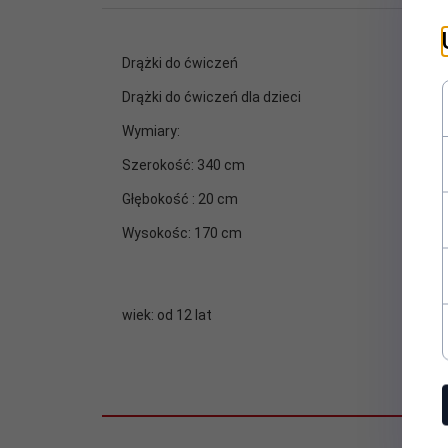
Drążki do ćwiczeń
Drążki do ćwiczeń dla dzieci
Wymiary:
Szerokość: 340 cm
Głębokość : 20 cm
Wysokośc: 170 cm
wiek: od 12 lat