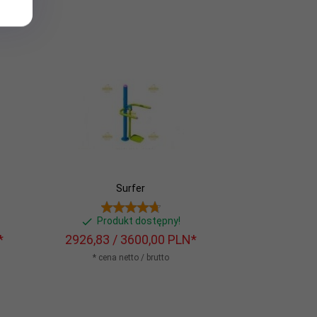
Surfer
Produkt dostępny!
*
2926,
83
/ 3600,00
PLN*
* cena netto / brutto