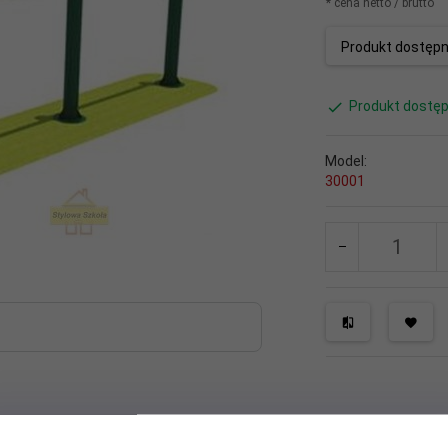
* cena netto / brutto
Produkt dostępny
Produkt dostęp
Model:
30001