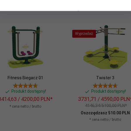
Polecamy
Wyprzedaż
Fitness Biegacz 01
Twister 3
Produkt dostępny!
Produkt dostępny!
3414,
63
/ 4200,00
PLN*
3731,
71
/ 4590,00
PLN
4146,34/5100,00 PLN*
* cena netto / brutto
Oszczędzasz 510.00 PLN
* cena netto / brutto