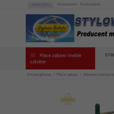
currency_h
Porównywarka
Przechowalnia
POLSKI ZŁOTY
Place zabaw i meble
STR
szkolne
Strona główna
Place zabaw
Siłownie zewnętrz