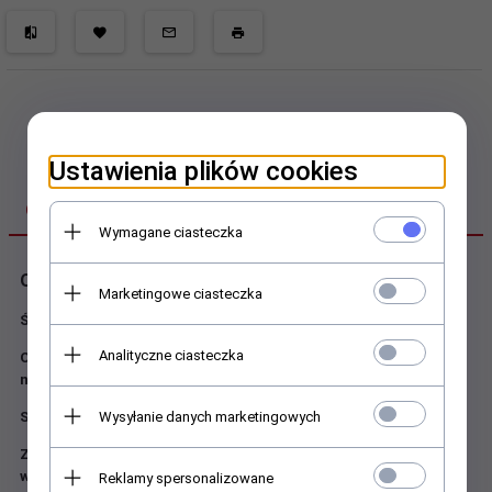
Ustawienia plików cookies
OPIS PRODUKTU
Wymagane ciasteczka
Okręt Podwodny
Marketingowe ciasteczka
Świetnie wykonany plac zabaw dla dzieci.
Analityczne ciasteczka
Okręt podwodny oraz inne moduły wykonane z plastiku LLDPE
na plac zabaw to z pewnością świetny produkt do ogrodu.
Wysyłanie danych marketingowych
Są to inne place zabaw typowe dla przedszkoli i żłobków.
Z wejściem z tyłu z oknami i ze ślizgiem prostym z PE i
wejściem od tyłu w formie wspinaczki .Posiadają w środku
Reklamy spersonalizowane