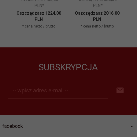
PLN*
PLN*
Oszczędzasz 1224.00
Oszczędzasz 2016.00
O
PLN
PLN
* cena netto / brutto
* cena netto / brutto
SUBSKRYPCJA
-- wpisz adres e-mail --
facebook