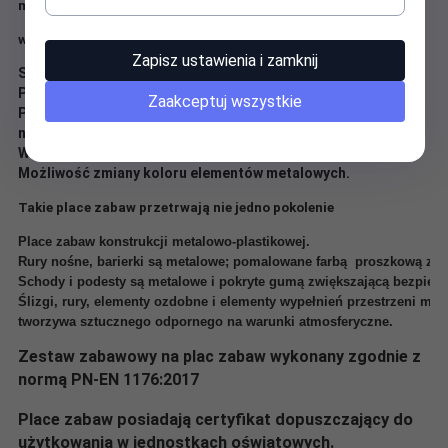
miejsce do siadania - wysokość 150cm.
wymiary :540 x 270 x 245 cm
Zapisz ustawienia i zamknij
Strefa bezpieczeństwa: 940 x 670 cm
Przeznaczenie:
Zaakceptuj wszystkie
Parki rozrywki, szkoły, przedszkola, kompleksy
nieruchomości, place miejskie, supermarkety, hotele itp.
Wiek użytkownika : 3 - 12 lat.
Możliwość zmiany koloru elementów metalowych.
Takie place zabaw przetrwają nie jedno pokolenie
Place zabaw konstrukcji metalowo-plastikowej.
Rury nośne, barierki są metalowe; pomalowane farbą  proszkową zew
Schody i podesty są metalowe i pokryte gumą zwiększającą bezpiec
Ślizgi, rury, elementy ozdobne i elementy wypełnień przestrzeni mię
tworzywa sztucznego odpornego na warunki atmosferyczne.
Zestaw zabawowy na plac zabaw wykonany zgodnie z
normą PN-EN 1176:2017
Place zabaw posiadają certyfikat dopuszczający do
użytkowania w jednostkach oświatowych.