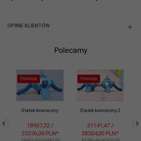
OPINIE KLIENTÓW
Polecamy
Promocja
Promocja
Statek kosmiczny
Statek kosmiczny 2
18907,
32
/
31141,
47
/
23256,00
PLN*
38304,00
PLN*
19902,44/24480,00
32780,49/40320,00