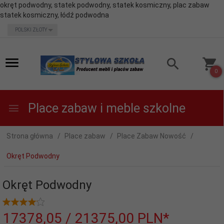
okręt podwodny, statek podwodny, statek kosmiczny, plac zabaw
statek kosmiczny, łódź podwodna
currency_h
POLSKI ZŁOTY
0
Place zabaw i meble szkolne
Strona główna
Place zabaw
Place Zabaw Nowość
Okręt Podwodny
Okręt Podwodny
17378,
05
/ 21375,00
PLN*