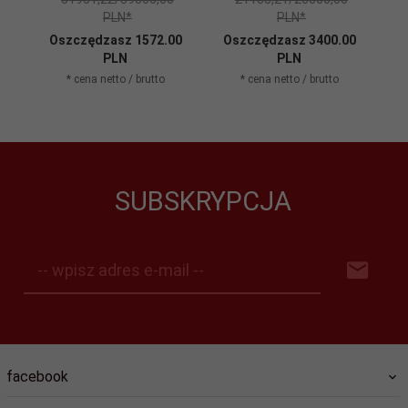
PLN*
PLN*
Oszczędzasz 1572.00
Oszczędzasz 3400.00
O
PLN
PLN
* cena netto / brutto
* cena netto / brutto
SUBSKRYPCJA
-- wpisz adres e-mail --
facebook