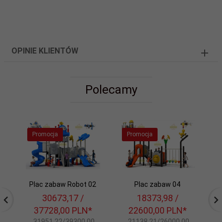
OPINIE KLIENTÓW
Polecamy
Promocja
Promocja
Plac zabaw Robot 02
Plac zabaw 04
P
30673,
17
/
18373,
98
/
37728,00
PLN*
22600,00
PLN*
31951,22/39300,00
21138,21/26000,00