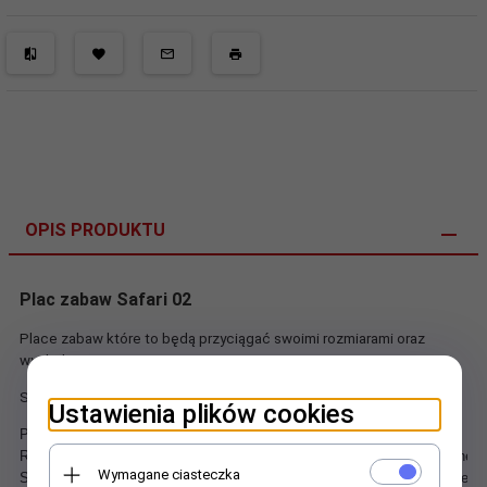
OPIS PRODUKTU
Plac zabaw Safari 02
Place zabaw które to będą przyciągać swoimi rozmiarami oraz
wyglądem.
Słupy nośnie 114mm podesty 110x110cm dla dużej grupy dzieci.
Ustawienia plików cookies
Place zabaw konstrukcji metalowo-plastikowej.
Rury nośne, barierki są metalowe; pomalowane farbą  proszkową zewnętr
Wymagane ciasteczka
Schody i podesty są metalowe i pokryte gumą zwiększającą bezpieczeńs