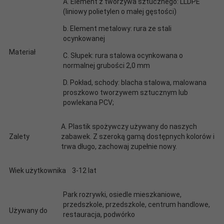
A.
Element z tworzywa sztucznego: LLDPE
(liniowy polietylen o małej gęstości)
b. Element metalowy: rura ze stali
ocynkowanej
Materiał
C.
Słupek: rura stalowa ocynkowana o
normalnej grubości 2,0 mm
D.
Pokład, schody: blacha stalowa, malowana
proszkowo tworzywem sztucznym lub
powlekana PCV;
A.
Plastik spożywczy używany do naszych
Zalety
zabawek.
Z szeroką gamą dostępnych kolorów i
trwa długo, zachowaj zupełnie nowy.
Wiek użytkownika
3-12 lat
Park rozrywki, osiedle mieszkaniowe,
przedszkole, przedszkole, centrum handlowe,
Używany do
restauracja, podwórko