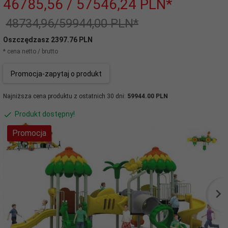
46785,
56
/ 57546,24
PLN*
48734,96/59944,00 PLN*
Oszczędzasz 2397.76 PLN
* cena netto / brutto
Promocja-zapytaj o produkt
Najniższa cena produktu z ostatnich 30 dni:
59944.00 PLN
Produkt dostępny!
Promocja