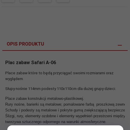
OPIS PRODUKTU
Plac zabaw Safari A-06
Place zabaw które to będą przyciągać swoimi rozmiarami oraz
wyglądem.
Słupy nośnie 114mm podesty 110x110cm dla dużej grupy dzieci.
Place zabaw konstrukcji metalowo-plastikowej.
Rury nośne, barierki są metalowe; pomalowane farbą  proszkową zewnętr
Schody i podesty są metalowe i pokryte gumą zwiększającą bezpieczeńs
Ślizgi, rury, elementy ozdobne i elementy wypełnień przestrzeni między r
tworzywa sztucznego odpornego na warunki atmosferyczne.