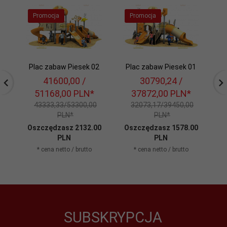
Promocja
Promocja
Plac zabaw Piesek 02
Plac zabaw Piesek 01
41600,
00
/
30790,
24
/
51168,00
PLN*
37872,00
PLN*
43333,33/53300,00
32073,17/39450,00
PLN*
PLN*
Oszczędzasz 2132.00
Oszczędzasz 1578.00
O
PLN
PLN
* cena netto / brutto
* cena netto / brutto
SUBSKRYPCJA