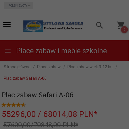
currency_h
POLSKI ZŁOTY
0
Place zabaw i meble szkolne
Strona główna
Place zabaw
Plac zabaw wiek 3-12 lat
Plac zabaw Safari A-06
Plac zabaw Safari A-06
55296,
00
/ 68014,08
PLN*
57600,00/70848,00 PLN*