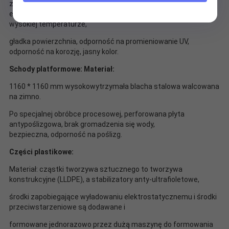
zewnętrzna żywica poliestrowa w proszku farba
elektromagnetyczna o wysokiej temperaturze, utwardzanie w
wysokiej temperaturze,
gładka powierzchnia, odporność na promieniowanie UV,
odporność na korozję, jasny kolor.
Schody platformowe: Materiał:
1160 * 1160 mm wysokowytrzymała blacha stalowa walcowana
na zimno.
Po specjalnej obróbce procesowej, perforowana płyta
antypoślizgowa, brak gromadzenia się wody,
bezpieczna, odporność na poślizg.
Części plastikowe:
Materiał: cząstki tworzywa sztucznego to tworzywa
konstrukcyjne (LLDPE), a stabilizatory anty-ultrafioletowe,
środki zapobiegające wyładowaniu elektrostatycznemu i środki
przeciwstarzeniowe są dodawane i
formowane jednorazowo przez dużą maszynę do formowania