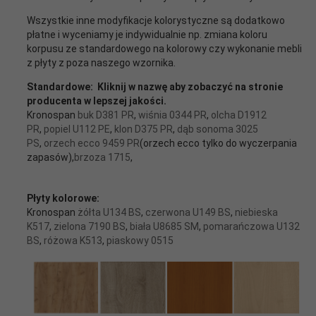
Wszystkie inne modyfikacje kolorystyczne są dodatkowo
płatne i wyceniamy je indywidualnie np. zmiana koloru
korpusu ze standardowego na kolorowy czy wykonanie mebli
z płyty z poza naszego wzornika.
Standardowe:
Kliknij w nazwę aby zobaczyć na stronie
producenta w lepszej jakości.
Kronospan
buk D381 PR
,
wiśnia 0344 PR
,
olcha D1912
PR
,
popiel U112 PE
,
klon D375 PR
,
dąb sonoma 3025
PS
,
orzech ecco 9459 PR
(orzech ecco tylko do wyczerpania
zapasów),
brzoza 1715
,
Płyty kolorowe:
Kronospan
żółta U134 BS
,
czerwona U149 BS
,
niebieska
K517
,
zielona 7190 BS
,
biała U8685 SM
,
pomarańczowa U132
BS
,
różowa K513
,
piaskowy 0515