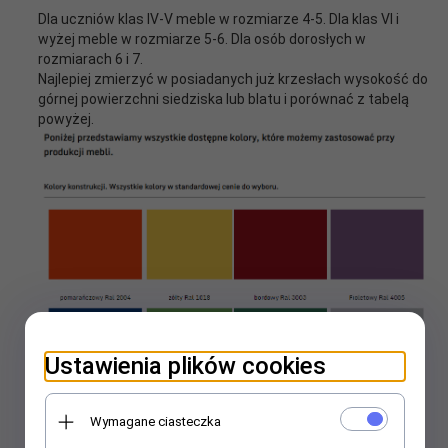
Dla uczniów klas IV-V meble w rozmiarze 4-5. Dla klas VI i
wyżej meble w rozmiarze 5-6. Dla osób dorosłych w
rozmiarach 6 i 7.
Najlepiej zmierzyć w posiadanych już krzesłach wysokość do
górnej powierzchni siedziska lub blatu i porównać z tabelą
powyżej.
Ustawienia plików cookies
Wymagane ciasteczka