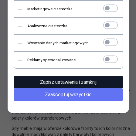
Marketingowe ciasteczka
Analityczne ciasteczka
Wysyłanie danych marketingowych
Reklamy spersonalizowane
Kolorystyka płyt meblowych laminowanych:
Zapisz ustawienia i zamknij
Wszystkie meble które są w naszej ofercie możemy zrobić w
Zaakceptuj wszystkie
kolorach standardowych w cenie jaka jest w naszej ofercie.
Te wyroby które mają w ofercie korpus w kolorze
standardowym można dowolnie zamieniać z kolorami z
palety kolorów standardowych.
Gdy meble mają w ofercie kolorowe fronty to ich kolor można
dowolnie modyfikować z palety barw płyt kolorowych.