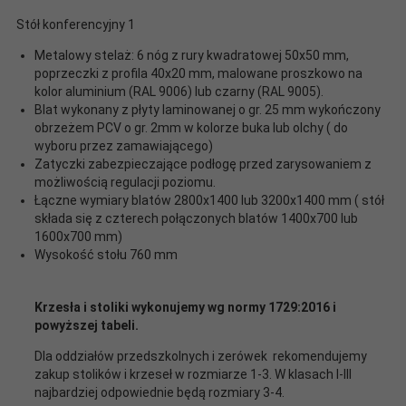
Stół konferencyjny 1
Metalowy stelaż: 6 nóg z rury kwadratowej 50x50 mm,
poprzeczki z profila 40x20 mm, malowane proszkowo na
kolor aluminium (RAL 9006) lub czarny (RAL 9005).
Blat wykonany z płyty laminowanej o gr. 25 mm wykończony
obrzeżem PCV o gr. 2mm w kolorze buka lub olchy ( do
wyboru przez zamawiającego)
Zatyczki zabezpieczające podłogę przed zarysowaniem z
możliwością regulacji poziomu.
Łączne wymiary blatów 2800x1400 lub 3200x1400 mm ( stół
składa się z czterech połączonych blatów 1400x700 lub
1600x700 mm)
Wysokość stołu 760 mm
Krzesła i stoliki wykonujemy wg normy 1729:2016 i
powyższej tabeli.
Dla oddziałów przedszkolnych i zerówek rekomendujemy
zakup stolików i krzeseł w rozmiarze 1-3. W klasach I-III
najbardziej odpowiednie będą rozmiary 3-4.