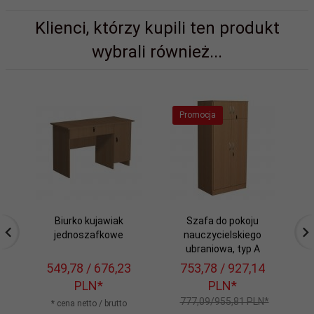
Klienci, którzy kupili ten produkt
wybrali również...
Promocja
Biurko kujawiak
Szafa do pokoju
jednoszafkowe
nauczycielskiego
na
ubraniowa, typ A
549,
78
/ 676,23
753,
78
/ 927,14
1
PLN*
PLN*
777,09/955,81 PLN*
1
* cena netto / brutto