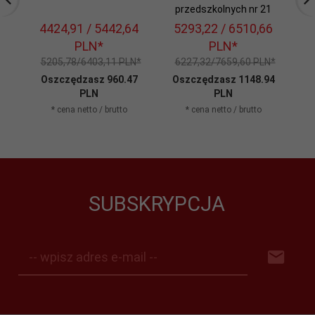
przedszkolnych nr 21
p
4424,
91
/ 5442,64
5293,
22
/ 6510,66
5
PLN*
PLN*
5205,78/6403,11 PLN*
6227,32/7659,60 PLN*
6
Oszczędzasz 960.47
Oszczędzasz 1148.94
O
PLN
PLN
* cena netto / brutto
* cena netto / brutto
SUBSKRYPCJA
-- wpisz adres e-mail --