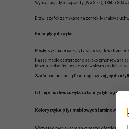
Wymiar pojedynczej szafy (W x S x G) 1860 x 800 x
cały zestaw szafek
6400 mm:
Drzwi szafek zamykane na zamek. Metalowe uchw
Kolor płyty do wyboru
cały zestaw szafek
szary:
Meble wykonane są z płyty wiórowej dwustronnie l
Nasze meble dostarczone są jako zmontowane se
Można je skonfigurować w dowolnym kształcie i ko
Szafa posiada certyfikat dopuszczający do uży
cały zestaw szafek
niebieski:
Istnieje możliwość wyboru kolorystyki wg indyw
Kolorystyka płyt meblowych laminowanych
cały zestaw szafek
2000 mm:
Wszystkie meble które są w naszej ofercie możemy