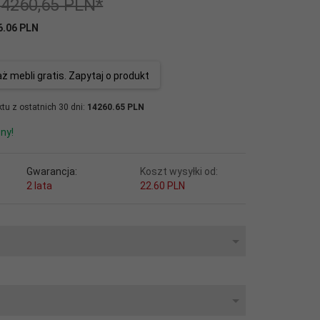
14260,65 PLN*
6.06 PLN
 mebli gratis. Zapytaj o produkt
tu z ostatnich 30 dni:
14260.65 PLN
ny!
Gwarancja:
Koszt wysyłki od:
2 lata
22.60 PLN