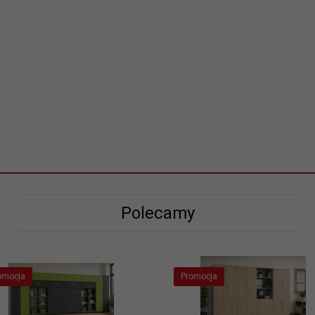
Polecamy
omocja
Promocja