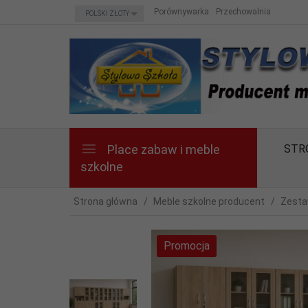
currency_h
Porównywarka
Przechowalnia
POLSKI ZŁOTY
Place zabaw i meble
STR
szkolne
Strona główna
Meble szkolne producent
Zesta
Promocja