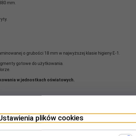
 380 mm.
yty.
aminowanej o grubości 18 mm w najwyższej klasie higieny E-1.
gmenty gotowe do użytkowania.
lorze.
tkowania w jednostkach oświatowych.
idualnego zapotrzebowania, w tym celu prosimy o kontakt z naszy
:
Ustawienia plików cookies
 zrobić w kolorach standardowych w cenie jaka jest w naszej ofercie