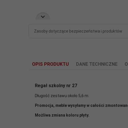
Zasoby dotyczące bezpieczeństwa i produktów
OPIS PRODUKTU
DANE TECHNICZNE
O
Regał szkolny nr 27
Długość zestawu około 5,6 m.
cały zestaw szafek
400 mm:
Promocja, meble wysyłamy w całości zmontowane
Możliwa zmiana koloru płyty.