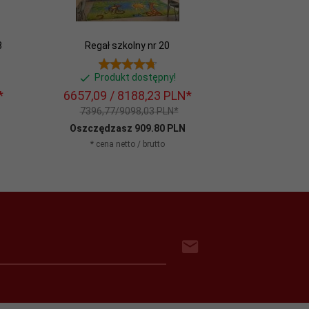
3
Regał szkolny nr 20
Produkt dostępny!
*
6657,
09
/ 8188,23
PLN*
7396,77/9098,03 PLN*
Oszczędzasz 909.80 PLN
* cena netto / brutto