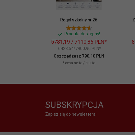
Regał szkolny nr 26
Z
Produkt dostępny!
5781,
19
/ 7110,86
PLN*
8
6423,54/7900,96 PLN*
Oszczędzasz 790.10 PLN
* cena netto / brutto
SUBSKRYPCJA
Zapisz się do newslettera: