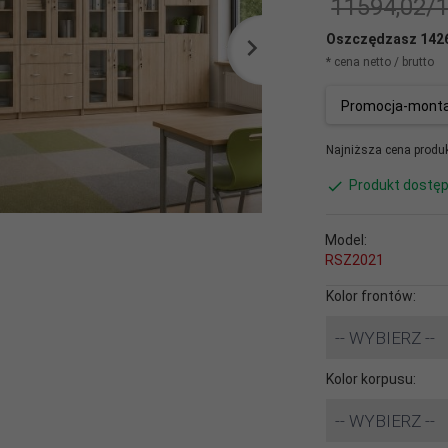
11594,02/
Oszczędzasz 142
* cena netto / brutto
Promocja-montaż
Najniższa cena produk
Produkt dostęp
Model:
RSZ2021
Kolor frontów:
-- WYBIERZ --
Kolor korpusu:
-- WYBIERZ --