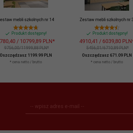
estaw mebli szkolnych nr 14
Zestaw mebli szkolnych nr 
Produkt dostępny!
Produkt dostępny!
780,
40
/ 10799,89
PLN*
4910,
41
/ 6039,80
PLN
9756,00/11999,88 PLN*
5456,01/6710,89 PLN*
Oszczędzasz 1199.99 PLN
Oszczędzasz 671.09 PLN
* cena netto / brutto
* cena netto / brutto
-- wpisz adres e-mail --