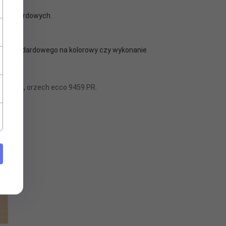
w standardowych.
u ze standardowego na kolorowy czy wykonanie
3025 PS
,
orzech ecco 9459 PR
.
BS
.