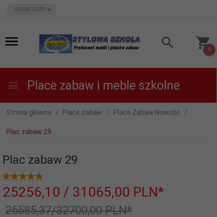
currency_h
POLSKI ZŁOTY
0
Place zabaw i meble szkolne
Strona główna
Place zabaw
Place Zabaw Nowość
Plac zabaw 29
Plac zabaw 29
25256,
10
/ 31065,00
PLN*
26585,37/32700,00 PLN*