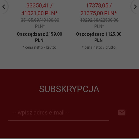
33350,
41
/
17378,
05
/
41021,00
PLN*
21375,00
PLN*
35105,69/43180,00
18292,68/22500,00
PLN*
PLN*
Oszczędzasz 2159.00
Oszczędzasz 1125.00
O
PLN
PLN
* cena netto / brutto
* cena netto / brutto
SUBSKRYPCJA
-- wpisz adres e-mail --