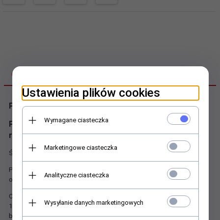
OPIS PRODUKTU
Ustawienia plików cookies
Plac zabaw 29
Wymagane ciasteczka
Place zabaw które to będą przyciągać swoimi
rozmiarami oraz wyglądem.
Marketingowe ciasteczka
Świetnie wykonany plac zabaw dla dzieci i młodzieży.
Piękne place zabaw które będą montowane w placówce
Analityczne ciasteczka
oświatowej, ciekawe moduły wykonane z plastiku LLDPE.
Całość metal galwanizowany i malowany proszkowo słupy nośne
Wysyłanie danych marketingowych
114mm, platformy 116x116cm pokryte PVC w standardzie -
bezpieczeństwo dla dzieci przed skaleczeniem.