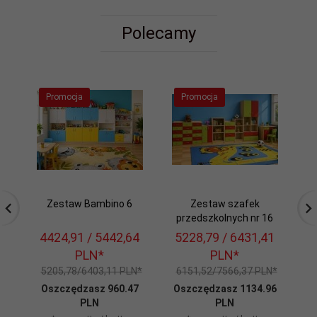
Polecamy
Promocja
Promocja
Zestaw Bambino 6
Zestaw szafek
przedszkolnych nr 16
p
4424,
91
/ 5442,64
5228,
79
/ 6431,41
5
PLN*
PLN*
5205,78/6403,11 PLN*
6151,52/7566,37 PLN*
6
Oszczędzasz 960.47
Oszczędzasz 1134.96
O
PLN
PLN