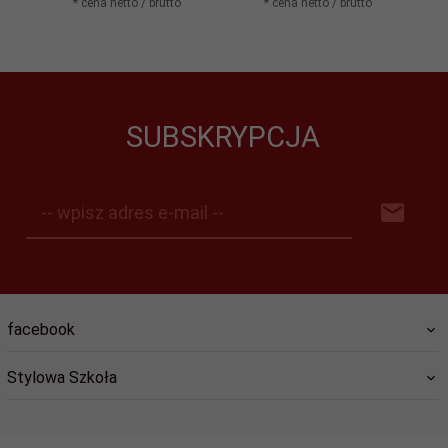
* cena netto / brutto
* cena netto / brutto
SUBSKRYPCJA
-- wpisz adres e-mail --
facebook
Stylowa Szkoła