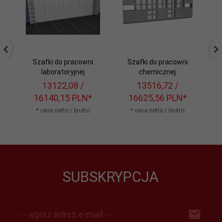
Szafki do pracowni
Szafki do pracowni
laboratoryjnej
chemicznej
13122,
08
/
13516,
72
/
2
16140,15
PLN*
16625,56
PLN*
* cena netto / brutto
* cena netto / brutto
SUBSKRYPCJA
-- wpisz adres e-mail --